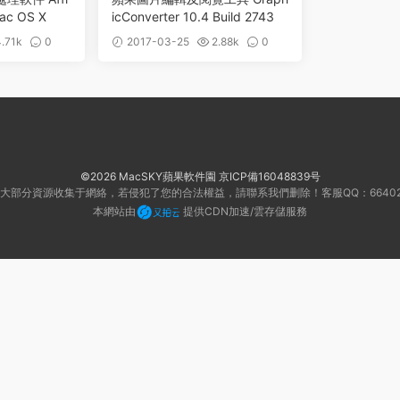
Mac OS X
icConverter 10.4 Build 2743
.71k
0
2017-03-25
2.88k
0
©2026 MacSKY蘋果軟件園
京ICP備16048839号
大部分資源收集于網絡，若侵犯了您的合法權益，請聯系我們删除！客服QQ：66402
本網站由
提供CDN加速/雲存儲服務