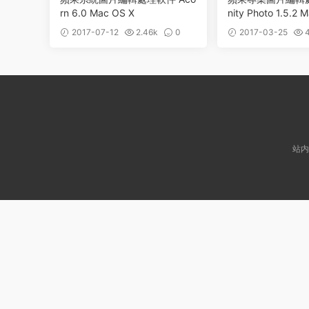
rn 6.0 Mac OS X
nity Photo 1.5.2 
2017-07-12
2.46k
0
2017-03-25
4
站内