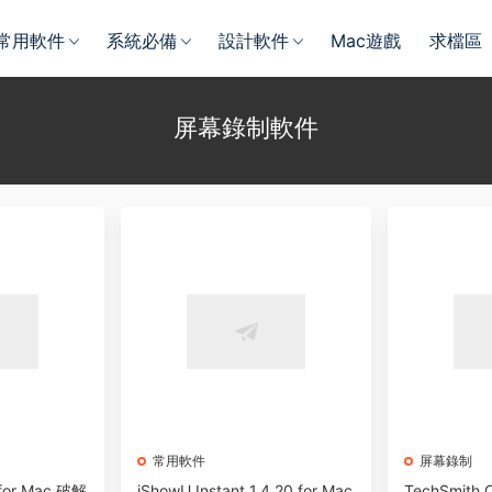
常用軟件
系統必備
設計軟件
Mac遊戲
求檔區
屏幕錄制軟件
常用軟件
屏幕錄制
2 for Mac 破解
iShowU Instant 1.4.20 for Mac
TechSmith C