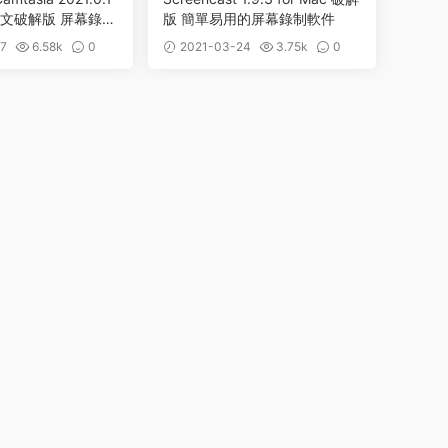
c 中文破解版 屏幕錄像
版 簡單易用的屏幕錄制軟件
輯軟件
7
6.58k
0
2021-03-24
3.75k
0