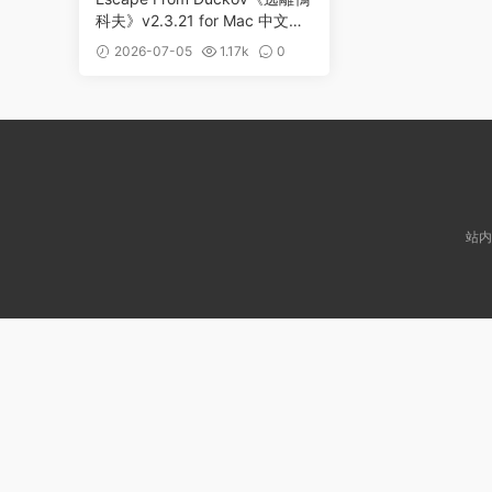
科夫》v2.3.21 for Mac 中文版
鴨子題材PVE俯視角撤離射擊遊
2026-07-05
1.17k
0
戲
站内