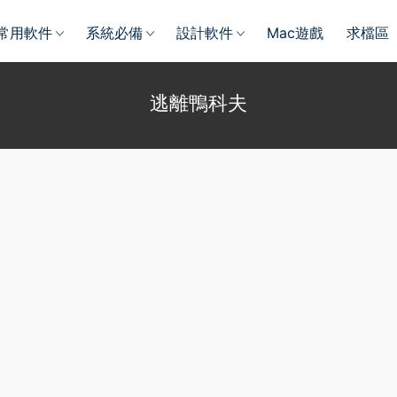
常用軟件
系統必備
設計軟件
Mac遊戲
求檔區
逃離鴨科夫