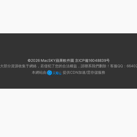
©2026 MacSKY蘋果軟件園
京ICP備16048839号
大部分資源收集于網絡，若侵犯了您的合法權益，請聯系我們删除！客服QQ：66402
本網站由
提供CDN加速/雲存儲服務