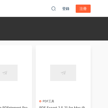
登錄
注冊
PDF工具
e PDFelement Pro
PDF Expert 2.5.21 for Mac 中