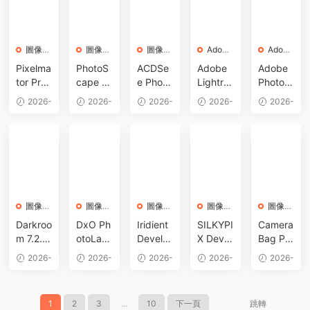
損放大
輯圖庫
ac 中文
件
中文破
工具
管理工
版 強大
解版 RA
具
HDR照
W文件
圖像處
圖像處
片創建
圖像處
Adobe
轉換圖
Adobe
理
理
理
軟件
軟件
處理軟
像編輯
Pixelma
PhotoS
ACDSe
Adobe
Adobe
件
軟件
tor Pro
cape X
e Photo
Lightro
Photos
4.3 for
Pro 4.3
Studio
om Clas
hop 20
2026-
2026-
2026-
2026-
2026-
Mac 中
for Mac
26 v26.
sic v15.
26 v27.
07-04
07-02
06-29
06-26
06-26
文版 圖
中文破
0.3 for
3.1 for
7.0 for
像編輯
解版 簡
Mac 數
Mac 中
Mac 中
處理軟
單易用
字圖像
文破解
文破解
件
照片編
編輯處
版 LRC
版 PS 2
輯器
理軟件
圖片編
026 強
輯整理
大圖像
圖像處
圖像處
圖像處
軟件
圖像處
處理軟
圖像處
理
理
理
理
理
件
Darkroo
DxO Ph
Iridient
SILKYPI
Camera
m 7.2.2
otoLab
Develo
X Devel
Bag Pro
for Mac
10 v10.
per 5.5
oper St
2026.1
2026-
2026-
2026-
2026-
2026-
功能強
0.0 for
for Mac
udio Pr
for Mac
06-24
06-17
06-14
06-09
04-09
大的照
Mac 破
RAW圖
o 11 v1
圖像濾
片和視
解版 高
像格式
1.0.18.0
鏡照片
1
2
3
...
10
下一頁
跳轉
頻編輯
級RAW
轉換工
破解版
視頻處