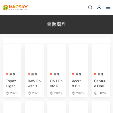
圖像處理
圖像處
圖像處
圖像處
圖像處
圖像處
理
理
理
理
理
Topaz
RAW Po
ON1 Ph
Acorn
Captur
Gigapix
wer 3.
oto RA
8.6.1 fo
e One 2
el 1.3.3
5.6 for
W MAX
r Mac
3 Pro/S
2026-
2026-
2026-
2026-
2026-
for Mac
Mac 中
2026.5
簡單易
tudio/E
08-02
08-01
08-01
07-21
07-21
激活版
文破解
v20.5.
用的圖
nterpris
AI智能
版 優秀
0.1901
片編輯
e v16.
圖像無
照片編
0 for M
處理軟
8.4.13