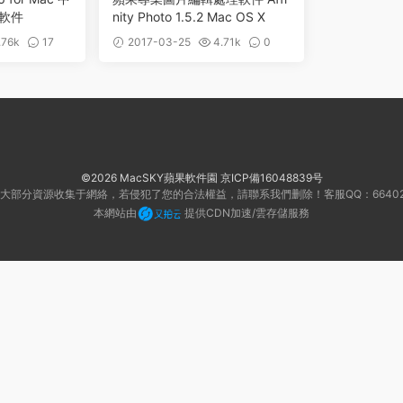
軟件
nity Photo 1.5.2 Mac OS X
.76k
17
2017-03-25
4.71k
0
©2026 MacSKY蘋果軟件園
京ICP備16048839号
大部分資源收集于網絡，若侵犯了您的合法權益，請聯系我們删除！客服QQ：66402
本網站由
提供CDN加速/雲存儲服務