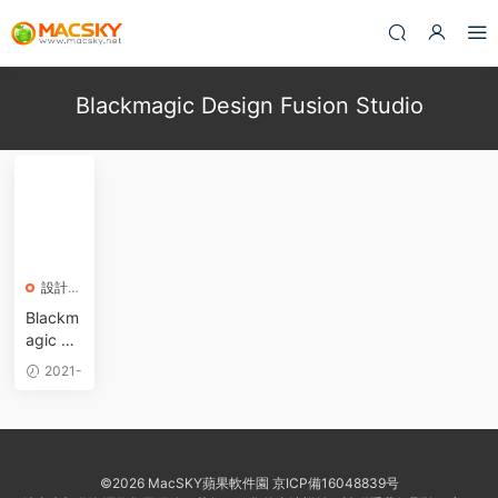
Blackmagic Design Fusion Studio
設計軟
件
Blackm
agic De
sign Fu
2021-
sion Stu
11-23
dio 17.
4.2 for
Mac 破
解版 影
©2026 MacSKY蘋果軟件園
京ICP備16048839号
視特效