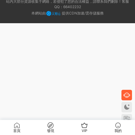
站内大部分資源收集于網絡，若侵犯了您的合法權益，請聯系我們删除！客服
合成軟
QQ：66402232
件
本網站由
提供CDN加速/雲存儲服務
首頁
發現
VIP
我的