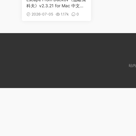
科夫》v2.3.21 for Mac 中文版
鴨子題材PVE俯視角撤離射擊遊
2026-07-05
1.17k
0
戲
站内