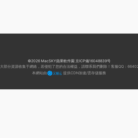
©2026 MacSKY蘋果軟件園
京ICP備16048839号
大部分資源收集于網絡，若侵犯了您的合法權益，請聯系我們删除！客服QQ：66402
本網站由
提供CDN加速/雲存儲服務