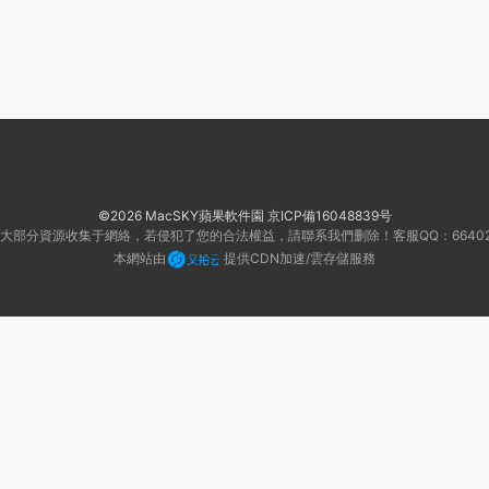
©2026 MacSKY蘋果軟件園
京ICP備16048839号
大部分資源收集于網絡，若侵犯了您的合法權益，請聯系我們删除！客服QQ：66402
本網站由
提供CDN加速/雲存儲服務