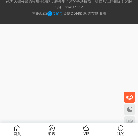
站内大部分資源收集于網絡，若侵犯了您的合法權益，請聯系我們删除！客服
制啓動
QQ：66402232
客戶機
本網站由
提供CDN加速/雲存儲服務
首頁
發現
VIP
我的