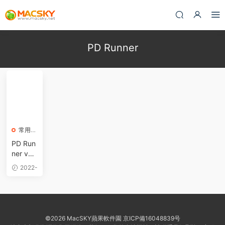
PD Runner
常用軟
件
PD Run
ner v0.
3.7 for
2022-
Parallel
05-19
s Deskt
op 17啓
動器 無
視試用
©2026 MacSKY蘋果軟件園
京ICP備16048839号
期限強