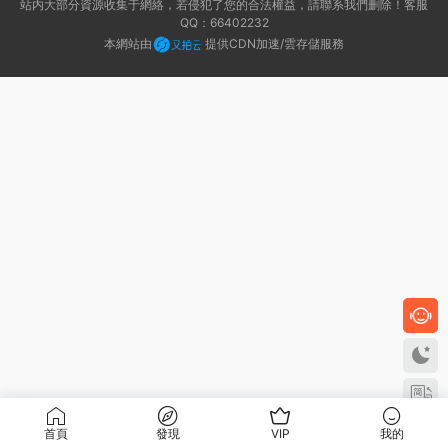
站内大部分資源收集于網絡，若侵犯了您的合法權益，請聯系我們删除！客服
QQ：66402232
本網站由
提供CDN加速/雲存儲服務
首頁
發現
VIP
我的