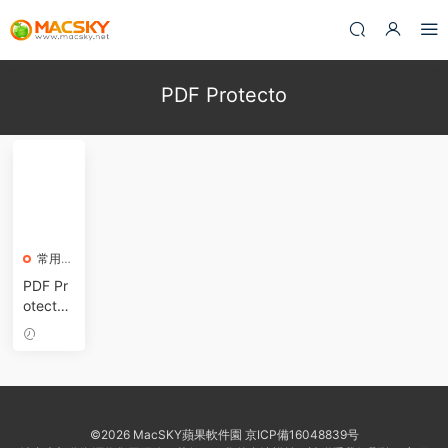
PDF Protecto
常用軟
件
PDF Pr
otector
1.5.1 for
Mac 中
2020-
文破解
12-01
版 PDF
文件加
密解密
©2026 MacSKY蘋果軟件園
京ICP備16048839号
工具