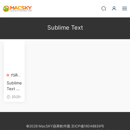
Sublime Text
代碼編
輯器
Sublime
Text 4.
0 Dev b
2025-
uild 42
05-22
00 for
Mac 破
解版 代
碼編輯
©2026 MacSKY蘋果軟件園
京ICP備16048839号
器軟件