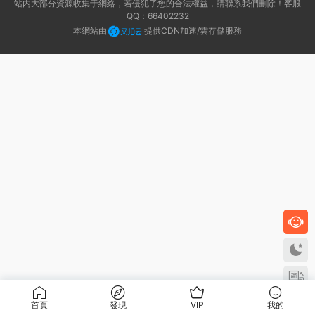
站内大部分資源收集于網絡，若侵犯了您的合法權益，請聯系我們删除！客服
QQ：66402232
本網站由
提供CDN加速/雲存儲服務
首頁
發現
VIP
我的