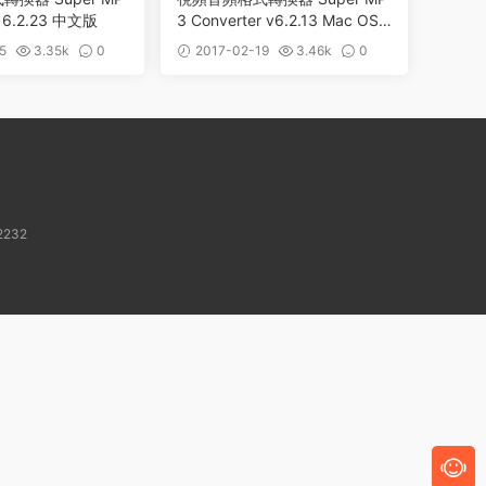
r 6.2.23 中文版
3 Converter v6.2.13 Mac OS
X
5
3.35k
0
2017-02-19
3.46k
0
232