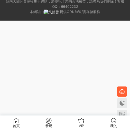
站内大部分資源收集于網絡，若侵犯了您的合法權益，請聯系我們删除！客服
QQ：66402232
本網站由
提供CDN加速/雲存儲服務
首頁
發現
VIP
我的