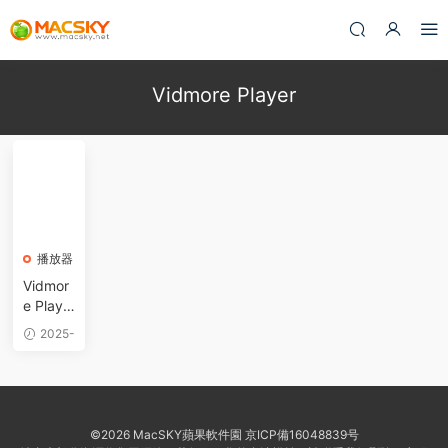
Vidmore Player
播放器
Vidmor
e Playe
r 1.0.68
2025-
for Mac
04-17
中文版
藍光DV
D和4K
視頻播
©2026 MacSKY蘋果軟件園
京ICP備16048839号
放器