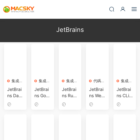
JetBrains
集成開
集成開
集成開
代碼編
集成開
發
發
發
輯器
發
JetBrai
JetBrai
JetBrai
JetBrai
JetBrai
ns Data
ns GoL
ns Rub
ns Web
ns CLio
Spell 2
and 20
yMine 2
Storm 2
n 2023.
023.3.5
23.3.6 f
023.3.5
023.3.4
3.4 for
2024-
2024-
2024-
2024-
2024-
for Mac
or Mac
for Mac
for Mac
Mac 破
04-02
04-02
03-26
03-02
03-02
數據挖
激活版
激活版
激活版
解激活
掘分析
Go語言
最智能
強大Jav
版 跨平
代碼編
集成開
的Ruby
aScript
台C/C+
輯器 (In
發環境
與Rails
開發工
+IDE集