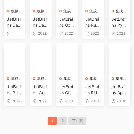
tel+App
(Intel+A
集成開
具 (Intel
成開發
le Silico
數據庫
pple Sili
數據庫
發工具
集成開
+Apple
集成開
工具 (In
集成開
軟件
軟件
發
發
發
n)
con)
(Intel+A
Silicon)
tel+App
JetBrai
JetBrai
JetBrai
JetBrai
JetBrai
pple Sili
le Silico
ns Data
ns Data
ns GoL
ns Rub
ns PyC
con)
n)
Grip 20
Grip 20
and 20
yMine 2
harm Pr
2022-
2022-
2022-
2022-
23.3.4 f
22.2.1 f
22.2 for
022.2 f
ofessio
2024-
08-15
08-07
08-06
08-06
or Mac
or Mac
Mac 激
or Mac
nal 202
02-21
激活版
激活版
活版 Go
激活版
2.2 for
多引擎
多引擎
語言集
最智能
Mac 激
數據庫
數據庫
成開發
的Ruby
活版 ID
管理工
管理工
環境 (In
與Rails
E集成開
具 (Intel
具 (Intel
tel+M1)
集成開
發環境
+Apple
集成開
+M1)
集成開
集成開
發工具
集成開
工具 (In
集成開
發
發
發
發
發
Silicon)
(Intel+
tel+M1)
JetBrai
JetBrai
JetBrai
JetBrai
JetBrai
M1)
ns Php
ns Web
ns CLio
ns Ride
ns App
Storm 2
Storm 2
n 2019.
r 2019.
Code 2
2022-
2022-
2019-
2019-
2019-
022.2 f
022.2 f
2 Mac
2 for M
019.2
08-05
08-05
08-25
08-25
08-25
or Mac
or Mac
破解版
ac 破解
Mac 破
激活版
激活版
跨平台
版 強大
解版 iO
1
2
下一頁
PHP集
強大Jav
C/C++I
的跨平
S代碼編
成開發
aScript
DE集成
台C#編
寫集成