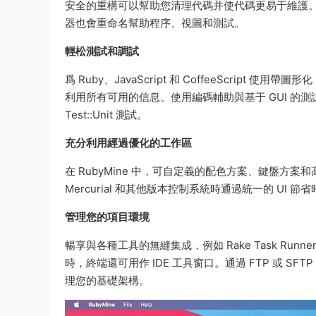
安全的重構可以幫助您清理代碼并使代碼更易于維護。 
器也會重命名幫助程序、視圖和測試。
輕松測試和調試
爲 Ruby、JavaScript 和 CoffeeScrip
利用所有可用的信息。使用編碼輔助與基于 GUI 的測試運行程
Test::Unit 測試。
充分利用經過優化的工作區
在 RubyMine 中，可自定義的配色方案、鍵盤方案
Mercurial 和其他版本控制系統時通過統一的 UI 節
管理您的項目環境
暢享與各種工具的無縫集成，例如 Rake Task Runner、Ra
時，終端還可用作 IDE 工具窗口。通過 FTP 或 SFTP 輕
理您的基礎架構。