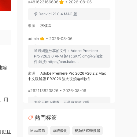
u481623166606
• 2026-08-06
求 Danvici 21.0.4 MAC 版
來源：
求檔區
admin
• 2026-08-06
通過網盤分享的文件：Adobe Premiere
Pro v26.3.0 ARM [MacSKY].dmg等2個文
件 鏈接: https://pan.baidu...
效地編
來源：
Adobe Premiere Pro 2026 v26.2.2 Mac
中文破解版 PR2026 強大視頻編輯軟件
u262113823826 • 2026-08-06
、用
怎麽不能下載啊，不是白充值了嗎
來源：
Adobe Premiere Pro 2026 v26.2.2 Mac
熱門标簽
中文破解版 PR2026 強大視頻編輯軟件
Mac遊戲
系統優化
視頻格式轉換器
自動且
u604731536624
• 2026-07-15