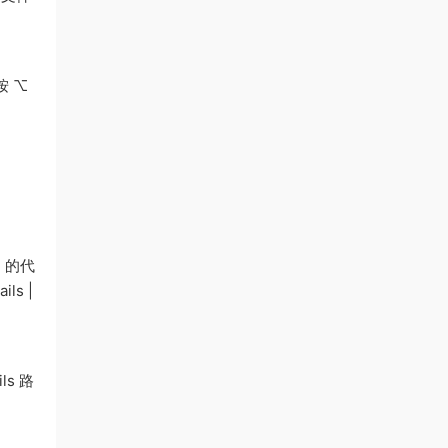
按 ⌥
 的代
ls |
s 路