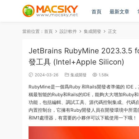
首頁
最新文章
當前位置：
首頁
設計軟件
集成開發
正文
JetBrains RubyMine 2023.
發工具 (Intel+Apple Silicon)
2024-03-26
集成開發
1.58k
RubyMine是一個爲Ruby 和Rails開發者準備
稱最智能的Ruby和Rails的IDE，能夠大大增加Ruby
功能，包括編輯、調試工具、源代碼控制集成、代碼自動
内置控制台，它擁有Ruby開發人員在開發環境中所需的一切。今
和M1處理器，有需要的小夥伴可以下載使用一下哦！