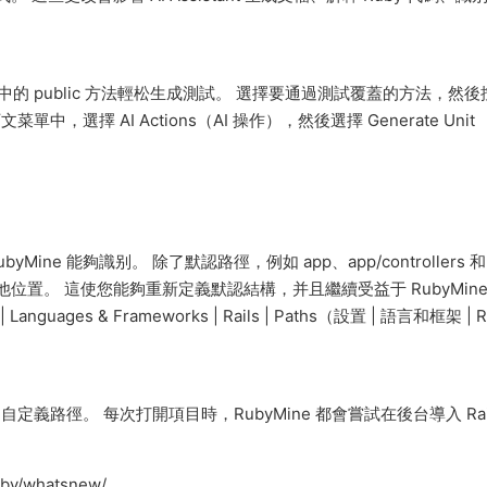
s 應用程序中的 public 方法輕松生成測試。 選擇要通過測試覆蓋的方法，然後
。 在上下文菜單中，選擇 AI Actions（AI 操作），然後選擇 Generate Unit
ine 能夠識别。 除了默認路徑，例如 app、app/controllers 和
的其他位置。 這使您能夠重新定義默認結構，并且繼續受益于 RubyMine
ges & Frameworks | Rails | Paths（設置 | 語言和框架 | Rai
定義路徑。 每次打開項目時，RubyMine 都會嘗試在後台導入 Rail
uby/whatsnew/