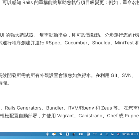
可以感知 Rails 的重構能夠幫助您執行項目級變更：例如，重命名
t 使用帶圖形化 UI 的強大調試器。 隻需動動指尖，即可設置斷點、分步運行您的
序創建并運行 RSpec、Cucumber、Shoulda、MiniTest 
和高效開發所需的所有外觀設置會讓您如魚得水。在利用 Git、SVN、
省時間。
ils Generators、Bundler、RVM/Rbenv 和 Zeus 等。 在您
松配置自動部署，并使用 Vagrant、Capistrano、Chef 或 Puppe