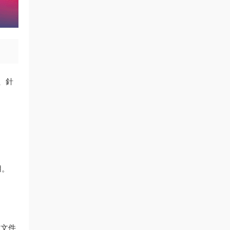
明、針
用。
e
别文件