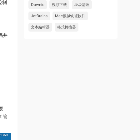
控制
Downie
視頻下載
垃圾清理
wahaha
JetBrains
Mac數據恢複軟件
來源：
Microsoft Office 2016 for Mac v15.39 VL
中文破解版
文本編輯器
格式轉換器
代碼并
u179212223945 • 2026-07-08
和
求spark desktop 破解版
來源：
求檔區
需要
t 管