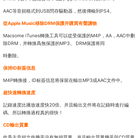
AAC等音頻格式到USB閃存驅動器，然後傳輸到PS4。
從Apple Music移除DRM保護并購買有聲讀物
Macsome iTunes轉換工具可以從受保護的M4P，AA，AAC中删
除DRM，并轉換爲無保護的MP3。 DRM保護将同
時删除。
保持ID标簽信息
M4P轉換後，ID标簽信息将保留在輸出MP3或AAC文件中。
超快速轉換速度
記錄速度比播放速度快20倍。并且輸出文件将在記錄時進行編
碼。所以轉換過程真的很快！
CD輸出質量
作爲主音頻文件幾乎沒有無損質量，并且輸出質量幾乎與CD質量