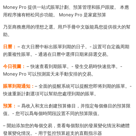
Money Pro 提供一站式賬單計劃、預算管理和賬戶跟蹤。 本應
用程序擁有輕松同步功能。 Money Pro 是家庭預算
乃至商務應用的理想之選。用戶手冊中文版能爲您提供很大的幫
助。
日曆：
– 在大日曆中标出賬單到期的日子。- 設置可自定義周期
的重複性賬單。- 通過在日曆中選擇日期來篩選交易。
今日視圖：
– 快速查看到期賬單。- 發生交易時快速批準。-
Money Pro 可以預測當天未手動安排的交易。
賬單到期通知：
– 全面的提醒系統可以提醒您即将到期的賬單。-
快速重新計劃選項可以幫助您處理到期的賬單。
預算：
– 爲收入和支出創建預算條目，并指定每個條目的預算限
值。- 您可以爲每個時間段設置不同的預算限值。
– 開始添加您的每個交易，查看每個類别的發展變化情況和總體
發展變化情況。- 用于監控預算超支的直觀指示器