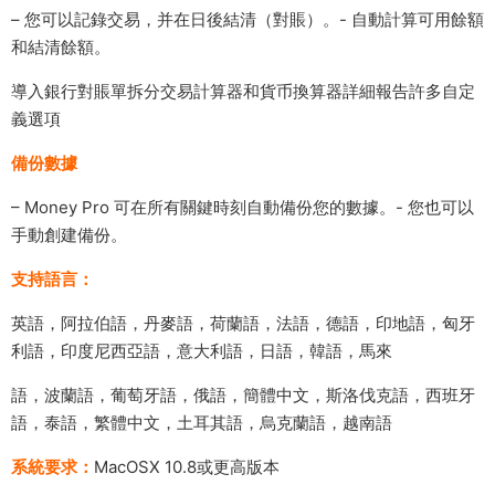
– 您可以記錄交易，并在日後結清（對賬）。- 自動計算可用餘額
和結清餘額。
導入銀行對賬單拆分交易計算器和貨币換算器詳細報告許多自定
義選項
備份數據
– Money Pro 可在所有關鍵時刻自動備份您的數據。- 您也可以
手動創建備份。
支持語言：
英語，阿拉伯語，丹麥語，荷蘭語，法語，德語，印地語，匈牙
利語，印度尼西亞語，意大利語，日語，韓語，馬來
語，波蘭語，葡萄牙語，俄語，簡體中文，斯洛伐克語，西班牙
語，泰語，繁體中文，土耳其語，烏克蘭語，越南語
系統要求：
MacOSX 10.8或更高版本