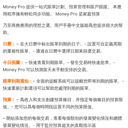
Money Pro 提供一站式賬單計劃、預算管理和賬戶跟蹤。 本應
用程序擁有輕松同步功能。 Money Pro 是家庭預算
乃至商務應用的理想之選。用戶手冊中文版能爲您提供很大的幫
助。
日曆：
– 在大日曆中标出賬單到期的日子。- 設置可自定義周期
的重複性賬單。- 通過在日曆中選擇日期來篩選交易。
今日視圖：
– 快速查看到期賬單。- 發生交易時快速批準。-
Money Pro 可以預測當天未手動安排的交易。
賬單到期通知：
– 全面的提醒系統可以提醒您即将到期的賬單。-
快速重新計劃選項可以幫助您處理到期的賬單。
預算：
– 爲收入和支出創建預算條目，并指定每個條目的預算限
值。- 您可以爲每個時間段設置不同的預算限值。
– 開始添加您的每個交易，查看每個類别的發展變化情況和總體
發展變化情況。- 用于監控預算超支的直觀指示器