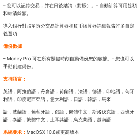
– 您可以記錄交易，并在日後結清（對賬）。- 自動計算可用餘額
和結清餘額。
導入銀行對賬單拆分交易計算器和貨币換算器詳細報告許多自定
義選項
備份數據
– Money Pro 可在所有關鍵時刻自動備份您的數據。- 您也可以
手動創建備份。
支持語言：
英語，阿拉伯語，丹麥語，荷蘭語，法語，德語，印地語，匈牙
利語，印度尼西亞語，意大利語，日語，韓語，馬來
語，波蘭語，葡萄牙語，俄語，簡體中文，斯洛伐克語，西班牙
語，泰語，繁體中文，土耳其語，烏克蘭語，越南語
系統要求：
MacOSX 10.8或更高版本