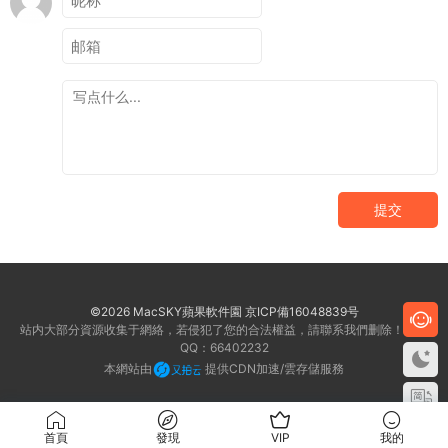
提交
©2026 MacSKY蘋果軟件園
京ICP備16048839号
站内大部分資源收集于網絡，若侵犯了您的合法權益，請聯系我們删除！客服
QQ：66402232
本網站由
提供CDN加速/雲存儲服務
首頁
發現
VIP
我的