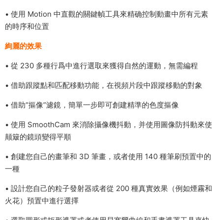
• 使用 Motion 中直觀的關鍵幀工具來精确控制動畫中所有元素
的時序和位置
絢麗的效果
• 從 230 多種行爲中進行選取來獲得自然的運動，無需編程
• 借助跟蹤點和匹配移動功能，在視頻片段中跟蹤移動的對象
• 借助“摳像”濾鏡，簡單一步即可創建精準的色度摳像
• 使用 SmoothCam 來消除攝像機抖動，并使用圖像防抖動來使
颠簸的鏡頭變得平順
• 創建您自己的畫筆和 3D 筆畫，或者使用 140 種筆刷預置中的
一種
• 設計您自己的粒子發射器或者從 200 種真實效果（例如煙霧和
火花）預置中進行選擇