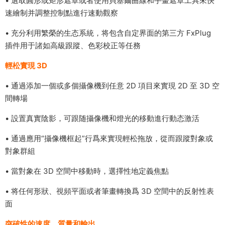
• 選取圓形或矩形遮罩或者使用貝塞爾曲線和手畫遮罩工具來快
速繪制并調整控制點進行速動觀察
• 充分利用繁榮的生态系統，将包含自定界面的第三方 FxPlug
插件用于諸如高級跟蹤、色彩校正等任務
輕松實現 3D
• 通過添加一個或多個攝像機到任意 2D 項目來實現 2D 至 3D 空
間轉場
• 設置真實陰影，可跟随攝像機和燈光的移動進行動态激活
• 通過應用“攝像機框起”行爲來實現輕松拖放，從而跟蹤對象或
對象群組
• 當對象在 3D 空間中移動時，選擇性地定義焦點
• 将任何形狀、視頻平面或者筆畫轉換爲 3D 空間中的反射性表
面
突破性的速度、質量和輸出