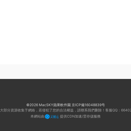
©2026 MacSKY蘋果軟件園
京ICP備16048839号
大部分資源收集于網絡，若侵犯了您的合法權益，請聯系我們删除！客服QQ：66402
本網站由
提供CDN加速/雲存儲服務