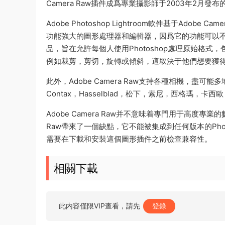
Camera Raw插件成爲專業攝影師于2003年2月發
Adobe Photoshop Lightroom軟件基于Adob
功能強大的圖形處理器和編輯器，因爲它的功能可以不斷擴
品，旨在允許每個人使用Photoshop處理原始格
例如裁剪，剪切，旋轉或傾斜，這取決于他們想要獲
此外，Adobe Camera Raw支持各種相機，盡
Contax，Hasselblad，松下，索尼，西格瑪，卡西
Adobe Camera Raw并不意味着專門用于高度專
Raw帶來了一個缺點，它不能被集成到任何版本的Photo
需要在下載和安裝這個圖形插件之前檢查兼容性。
相關下載
此内容僅限VIP查看，請先
登錄