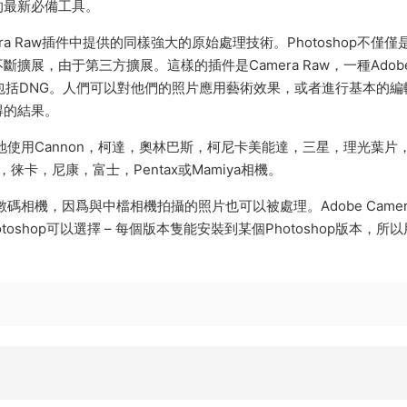
布的最新必備工具。
e Camera Raw插件中提供的同樣強大的原始處理技術。Photoshop不僅
展，由于第三方擴展。這樣的插件是Camera Raw，一種Adob
式，包括DNG。人們可以對他們的照片應用藝術效果，或者進行基本的編
得的結果。
可能多地使用Cannon，柯達，奧林巴斯，柯尼卡美能達，三星，理光葉片
歐，徕卡，尼康，富士，Pentax或Mamiya相機。
業的數碼相機，因爲與中檔相機拍攝的照片也可以被處理。Adobe Camer
shop可以選擇 – 每個版本隻能安裝到某個Photoshop版本，所