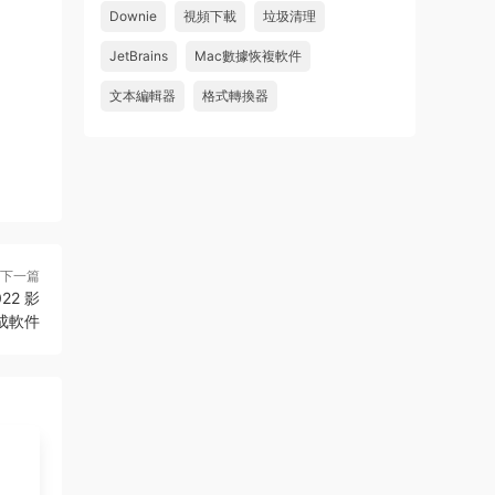
Downie
視頻下載
垃圾清理
wahaha
JetBrains
Mac數據恢複軟件
來源：
Microsoft Office 2016 for Mac v15.39 VL
中文破解版
文本編輯器
格式轉換器
u179212223945 • 2026-07-08
求spark desktop 破解版
來源：
求檔區
下一篇
022 影
成軟件