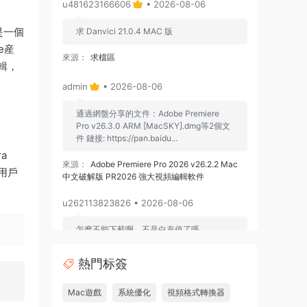
u481623166606
• 2026-08-06
僅是一個
求 Danvici 21.0.4 MAC 版
e産
來源：
求檔區
輯，
admin
• 2026-08-06
，
通過網盤分享的文件：Adobe Premiere
Pro v26.3.0 ARM [MacSKY].dmg等2個文
件 鏈接: https://pan.baidu...
a
來源：
Adobe Premiere Pro 2026 v26.2.2 Mac
以用戶
中文破解版 PR2026 強大視頻編輯軟件
u262113823826 • 2026-08-06
怎麽不能下載啊，不是白充值了嗎
來源：
Adobe Premiere Pro 2026 v26.2.2 Mac
熱門标簽
中文破解版 PR2026 強大視頻編輯軟件
Mac遊戲
系統優化
視頻格式轉換器
u604731536624
• 2026-07-15