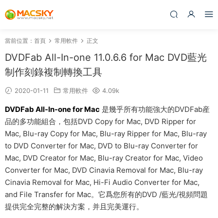
當前位置：
首頁
常用軟件
正文
DVDFab All-In-one 11.0.6.6 for Mac DVD藍光
制作刻錄複制轉換工具
2020-01-11
常用軟件
4.09k
DVDFab All-In-one for Mac
是幾乎所有功能強大的DVDFab産
品的多功能組合，包括DVD Copy for Mac, DVD Ripper for
Mac, Blu-ray Copy for Mac, Blu-ray Ripper for Mac, Blu-ray
to DVD Converter for Mac, DVD to Blu-ray Converter for
Mac, DVD Creator for Mac, Blu-ray Creator for Mac, Video
Converter for Mac, DVD Cinavia Removal for Mac, Blu-ray
Cinavia Removal for Mac, Hi-Fi Audio Converter for Mac,
and File Transfer for Mac。它爲您所有的DVD /藍光/視頻問題
提供完全完整的解決方案，并且完美運行。