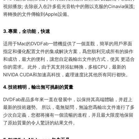
視頻播放; 去除嵌入在許多藍光音軌中的難以克服的Cinavia保護;
将轉換的文件傳輸到Apple設備。
3. 專業，全功能，快速
适用于Mac的DVDFab一體機提供了一個直觀，簡單的用戶界面
指定和優化配置文件的集成解決方案，爲您順利完成所有的操作
和成功，最大的便利，讓您自定義輸出文件的方式，使其 更适合
你的需求。 此外，由于其支持浴缸轉換，多核CPU，最新的
NIVIDA CUDA和加速高科技，處理速度比其他所有同行都快。
4. 技術精明，輸出無可挑剔的質量
DVDFab産品多年來一直在發展中，以保持其高端體驗，并趕上
最新的技術趨勢。 所以，毫無疑問，無論您爲輸出文件進行了多
少次自定義，您都将擁有一個流暢的進程，并且最大限度地保留
了原始質量的令人驚訝的結果文件。