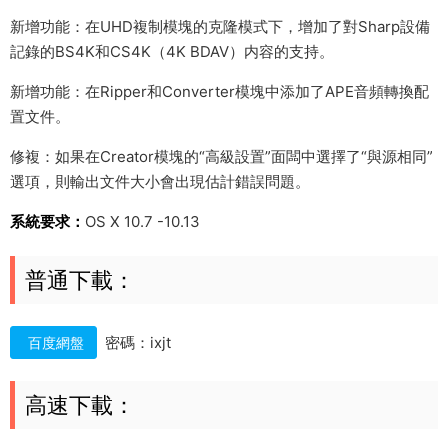
新增功能：在UHD複制模塊的克隆模式下，增加了對Sharp設備
記錄的BS4K和CS4K（4K BDAV）内容的支持。
新增功能：在Ripper和Converter模塊中添加了APE音頻轉換配
置文件。
修複：如果在Creator模塊的“高級設置”面闆中選擇了“與源相同”
選項，則輸出文件大小會出現估計錯誤問題。
系統要求：
OS X 10.7 -10.13
普通下載：
密碼：ixjt
百度網盤
高速下載：