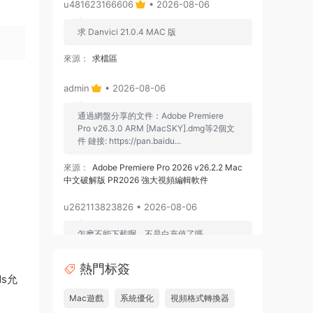
u481623166606
• 2026-08-06
求 Danvici 21.0.4 MAC 版
來源：
求檔區
admin
• 2026-08-06
通過網盤分享的文件：Adobe Premiere
Pro v26.3.0 ARM [MacSKY].dmg等2個文
件 鏈接: https://pan.baidu...
來源：
Adobe Premiere Pro 2026 v26.2.2 Mac
中文破解版 PR2026 強大視頻編輯軟件
u262113823826 • 2026-08-06
怎麽不能下載啊，不是白充值了嗎
來源：
Adobe Premiere Pro 2026 v26.2.2 Mac
熱門标簽
中文破解版 PR2026 強大視頻編輯軟件
s允
Mac遊戲
系統優化
視頻格式轉換器
u604731536624
• 2026-07-15