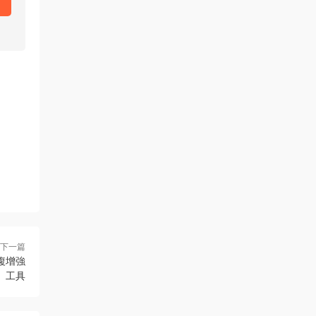
下一篇
I修複增強
工具