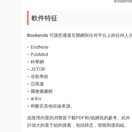
Booken
軟件特征
Bookends
可讓您通過互聯網與任何平台上的任何人
– EndNote
– PubMed
– 科學網
– JSTOR
– 谷歌學術
– 亞馬遜
– 國會圖書館
– arXiv
– 和數百其他在線來源。
或使用内置的浏覽器下載PDF和/或網頁的參考。此外，通
許強大的基于組的搜索，包括靜态，智能和虛拟組。