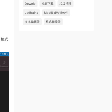
Downie
視頻下載
垃圾清理
wahaha
JetBrains
Mac數據恢複軟件
來源：
Microsoft Office 2016 for Mac v15.39 VL
中文破解版
文本編輯器
格式轉換器
u179212223945 • 2026-07-08
F格式
求spark desktop 破解版
來源：
求檔區