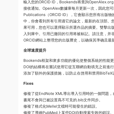
輸入您的ORCID ID，Bookends将查詢OpenAl
接收通知。OpenAlex數據庫每月更新一次，因此您可
Publications（ORCID ID），它會顯示您
中，你會看到所有引用過它的論文，最新的在頂部。您可
果可用，您也可以選擇顯示所選作品的摘要。雙擊出
入到庫中。引用已撤回的引用将被标記。請注意，并非所有的
ORCID網站上整理您的出版曆史，以确保其準确且最
全球速度提升
Bookends框架和衆多功能的優化使整個系統的性
DOI的結構将在嘗試使用它從互聯網自動填充之前進
添加了額外的保護措施，以防止在啓用和禁用BibTeX以及将
Fixes
修複了從EndNote XML導出導入引用時的一個
書尾不會與已被設置爲不可見的.bib文件同步。
修複了格式化Mellel文檔時可能發生的錯誤。
修複了導緻PubMed上某些DOI自動搜索失敗的錯誤。