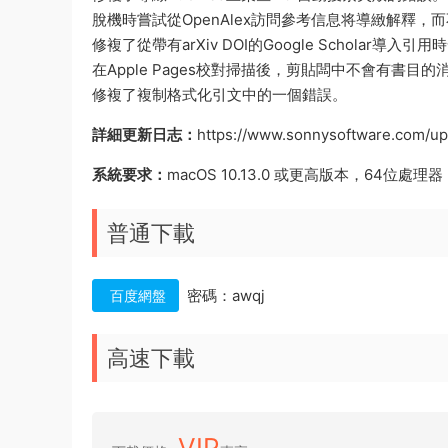
脫機時嘗試從OpenAlex訪問參考信息将導緻解釋，
修複了從帶有arXiv DOI的Google Scholar導入
在Apple Pages校對掃描後，剪貼闆中不會有書目的
修複了複制格式化引文中的一個錯誤。
詳細更新日志：
https://www.sonnysoftware.com/up
系統要求：
macOS 10.13.0 或更高版本，64位處理器
普通下載
密碼：awqj
百度網盤
高速下載
VIP