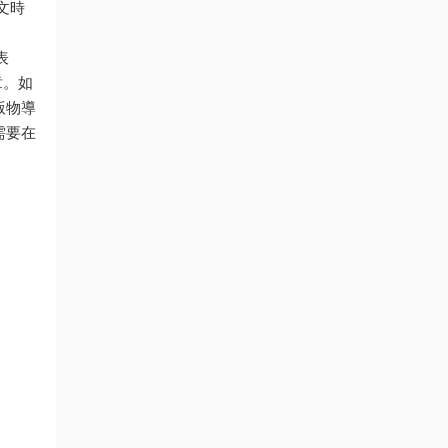
引文時
表
章。如
版物導
需要在