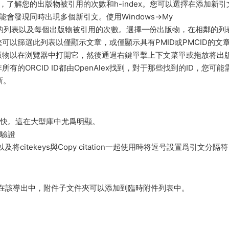
ex.org，了解您的出版物被引用的次數和h-index。您可以選擇在添加新
能會發現同時出現多個新引文。使用Windows->My
所有出版物的列表以及每個出版物被引用的次數。選擇一份出版物，在相鄰的列
以篩選此列表以僅顯示文章，或僅顯示具有PMID或PMCID的文
版物以在浏覽器中打開它，然後通過右鍵單擊上下文菜單或拖放将出
ORCID ID都由OpenAlex找到，對于那些找到的ID，您可能
新。
能更快。這在大型庫中尤爲明顯。
行驗證
citekeys與Copy citation一起使用時将逗号設置爲引文分隔符
問題，在該導出中，附件子文件夾可以添加到臨時附件列表中。