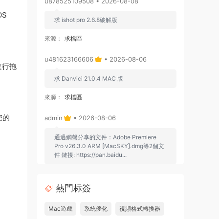
u878525109508 • 2026-08-08
OS
求 ishot pro 2.6.8破解版
來源：
求檔區
u481623166606
• 2026-08-06
進行拖
求 Danvici 21.0.4 MAC 版
來源：
求檔區
您的
admin
• 2026-08-06
通過網盤分享的文件：Adobe Premiere
Pro v26.3.0 ARM [MacSKY].dmg等2個文
件 鏈接: https://pan.baidu...
來源：
Adobe Premiere Pro 2026 v26.2.2 Mac
中文破解版 PR2026 強大視頻編輯軟件
熱門标簽
u262113823826 • 2026-08-06
Mac遊戲
系統優化
視頻格式轉換器