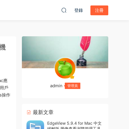
登錄
注冊
拟機
ac應
admin
管理員
c用戶
s操作
最新文章
EdgeView 5.9.4 for Mac 中文
破解版 圖像查看浏覽管理工具