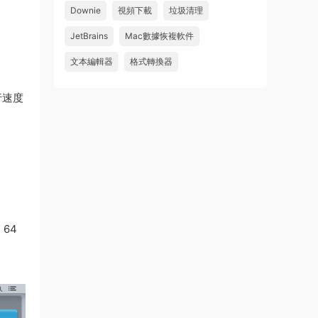
怎麽不能下載啊，不是白充值了嗎
Downie
視頻下載
垃圾清理
來源：
Adobe Premiere Pro 2026 v26.2.2 Mac
JetBrains
Mac數據恢複軟件
中文破解版 PR2026 強大視頻編輯軟件
文本編輯器
格式轉換器
u604731536624
• 2026-07-15
行速度
wahaha
來源：
Microsoft Office 2016 for Mac v15.39 VL
中文破解版
64