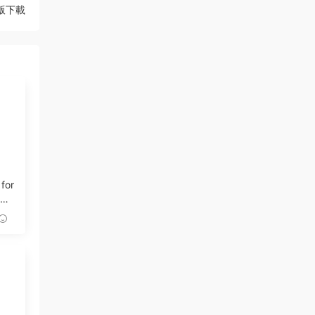
破解版下載
 for
記錄