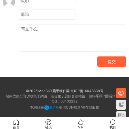
提交
©2026 MacSKY蘋果軟件園
京ICP備16048839号
站内大部分資源收集于網絡，若侵犯了您的合法權益，請聯系我們删除！客服
QQ：66402232
本網站由
提供CDN加速/雲存儲服務
首頁
發現
VIP
我的