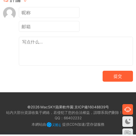
0
提交
©2026 MacSKY蘋果軟件園
京ICP備16048839号
站内大部分資源收集于網絡，若侵犯了您的合法權益，請聯系我們删除！客服
QQ：66402232
本網站由
提供CDN加速/雲存儲服務