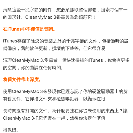
清除這些千兆字節的附件，您必須抓取整個郵箱，搜索每個單一
的回形針。CleanMyMac 3很高興爲您照顧它！
在iTunes中不僅僅是音調。
iTunes存儲了除您的音樂之外的千兆字節的文件，包括過時的設
備備份，舊的軟件更新，損壞的下載等。但它很容易
清理CleanMyMac 3.隻需做一個快速掃描的iTunes，你會有更多
的空間，你的曲調在任何時間。
将舊文件帶出深度。
使用CleanMyMac 3來發現你已經忘記了你的硬盤驅動器上的所
有舊文件。它掃描文件夾和磁盤驅動器，以顯示在很
長時間沒有打開的文件。爲什麽要挂在你從未使用的東西上？讓
CleanMyMac 3把它們聚在一起，然後你決定什麽值
得保留。