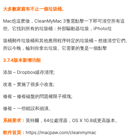
大多數家庭有不止一個垃圾桶。
Mac也這麽做，CleanMyMac 3隻需點擊一下即可清空所有這
些。它找到所有的垃圾桶：外部驅動器垃圾，iPhoto垃
圾桶郵件垃圾桶和其他應用程序特定的垃圾桶 – 然後清空它們。
所以今晚，輪到你拿出垃圾。它需要的隻是一個點擊
3.7.4版本新增功能
添加 – Dropbox緩存清理;
改進 – 實施了很多小改進;
修複 – 修複磁盤的問題權限子模塊;
修複 – 一些錯誤和崩潰。
系統要求：
英特爾，64位處理器，OS X 10.8或更高版本。
軟件首頁：
https://macpaw.com/cleanmymac