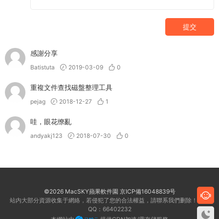
提交
感謝分享
Batistuta
2019-03-09
0
重複文件查找磁盤整理工具
pejag
2018-12-27
1
哇，眼花缭亂
andyakj123
2018-07-30
0
©2026 MacSKY蘋果軟件園
京ICP備16048839号
站内大部分資源收集于網絡，若侵犯了您的合法權益，請聯系我們删除！客服
QQ：66402232