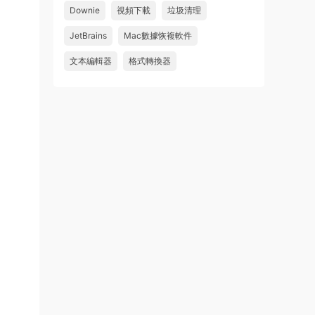
Downie
視頻下載
垃圾清理
wahaha
JetBrains
Mac數據恢複軟件
來源：
Microsoft Office 2016 for Mac v15.39 VL
中文破解版
文本編輯器
格式轉換器
u179212223945 • 2026-07-08
求spark desktop 破解版
來源：
求檔區