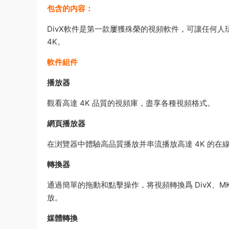
包含的内容：
DivX軟件是第一款屢獲殊榮的視頻軟件，可讓任何人玩
4K。
軟件組件
播放器
觀看高達 4K 品質的視頻庫，盡享各種視頻格式。
網頁播放器
在浏覽器中體驗高品質播放并串流播放高達 4K 的在
轉換器
通過簡單的拖動和點擊操作，将視頻轉換爲 DivX、MKV、H
放。
媒體轉換