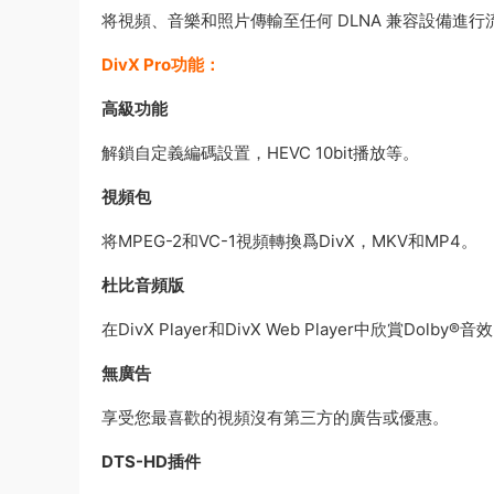
将視頻、音樂和照片傳輸至任何 DLNA 兼容設備進行流媒
DivX Pro功能：
高級功能
解鎖自定義編碼設置，HEVC 10bit播放等。
視頻包
将MPEG-2和VC-1視頻轉換爲DivX，MKV和MP4。
杜比音頻版
在DivX Player和DivX Web Player中欣賞Dolby®音
無廣告
享受您最喜歡的視頻沒有第三方的廣告或優惠。
DTS-HD插件