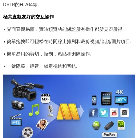
DSLR的H.264等.
極其直觀友好的交互操作
• 界面直觀易懂，實時預覽功能保證所有操作都所見即所得.
• 簡單拖拽即可輕松在時間線上排列和裁剪視頻/音頻/圖片項目.
• 簡單易用的剪切，複制，粘貼和删除操作.
• 一鍵隐藏、靜音、鎖定視軌和音軌.