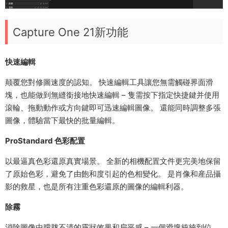
Capture One 21新功能
快速編輯
颠覆您對修圖速度的認知。 快速編輯工具讓您無需觸碰界面滑
塊，也能做到無縫銜接地快速編輯 – 隻需按下指定快捷鍵并使用
滾輪、拖動動作或方向鍵即可迅速編輯圖像。 還能同時調整多張
圖像，體驗當下最快的批量編輯。
ProStandard 色彩配置
以最逼真色彩還原真實場景。 全新的相機配置文件更完美地保留
了原始色彩，避免了由飽和度引起的色相變化。 是肖像和産品攝
影的救星，也是所有注重色彩還原的圖像的編輯利器。
除霧
消除圖像中朦胧不清的霧狀效果和扁平感 – 一個滑塊統統到位。