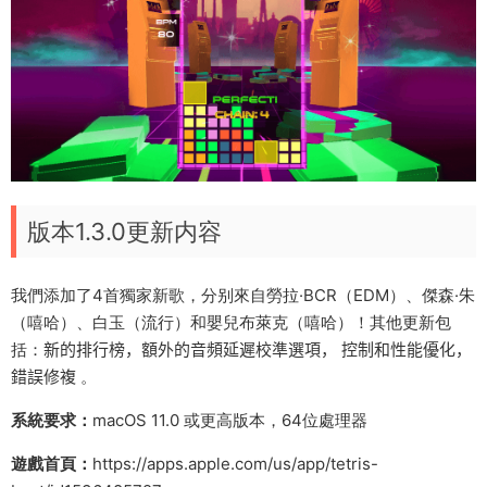
版本1.3.0更新内容
我們添加了4首獨家新歌，分别來自勞拉·BCR（EDM）、傑森·朱
（嘻哈）、白玉（流行）和嬰兒布萊克（嘻哈）！其他更新包
括：
新的排行榜，
額外的音頻延遲校準選項，
控制和性能優化，
錯誤修複
。
系統要求：
macOS 11.0 或更高版本，64位處理器
遊戲首頁：
https://apps.apple.com/us/app/tetris-