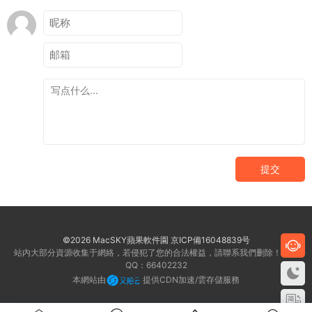
提交
©2026 MacSKY蘋果軟件園
京ICP備16048839号
站内大部分資源收集于網絡，若侵犯了您的合法權益，請聯系我們删除！客服
QQ：66402232
本網站由
提供CDN加速/雲存儲服務