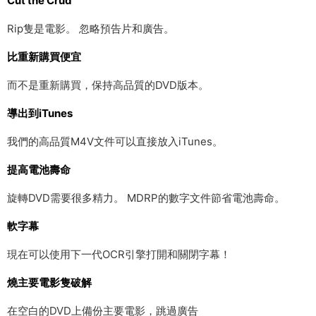
Cut the Crud
Rip隻是電影。 忽略預告片和廣告。
比重新購買便宜
而不是重新購買，保持高品質的DVD版本。
導出到iTunes
我們的高品質M4V文件可以直接放入iTunes。
提高電池壽命
旋轉DVD需要很多精力。 MDRP的數字文件節省電池壽命。
軟字幕
現在可以使用下一代OCR引擎打開和關閉字幕！
燒主要電影隻破解
在空白的DVD上備份主要電影，跳過廣告