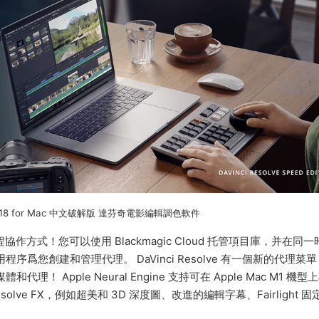
tudio 18 for Mac 中文破解版 達芬奇電影編輯調色軟件
新遠程協作方式！您可以使用 Blackmagic Cloud 托管項目庫，并在同
爲您創建和管理代理。 DaVinci Resolve 有一個新的代理菜
Apple Neural Engine 支持可在 Apple Mac M1 機型
的 Resolve FX，例如超美和 3D 深度圖、改進的編輯字幕、Fairlight 