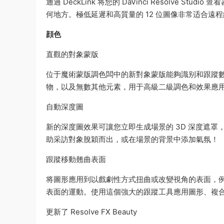
通過 DeckLink 将您的 DaVinci Resolve
何地方。極低延遲和高質量的 12 位圖像非常适合
顔色
直觀的對象蒙版
位于魔術蒙版調色闆中的新對象蒙版能夠識别和跟蹤
物，以及無數其他元素，用于高級二級調色和效果應
自動深度圖
新的深度圖效果可讓您立即生成場景的 3D 深度遮
助采訪對象脫穎而出，或在場景的背景中添加氣氛！
跟蹤移動翹曲表面
将圖形應用到以戲劇性方式扭曲或改變視角的表面，例
表面的運動。使用這個強大的跟蹤工具應用圖形、複
更新了 Resolve FX Beauty