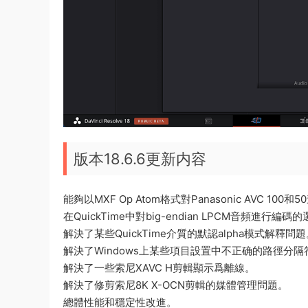
版本18.6.6更新内容
能夠以MXF Op Atom格式對Panasonic AVC 100
在QuickTime中對big-endian LPCM音頻進行編碼
解決了某些QuickTime介質的默認alpha模式解釋問
解決了Windows上某些項目設置中不正确的路徑分隔
解決了一些索尼XAVC H剪輯顯示爲離線。
解決了修剪索尼8K X-OCN剪輯的媒體管理問題。
總體性能和穩定性改進。