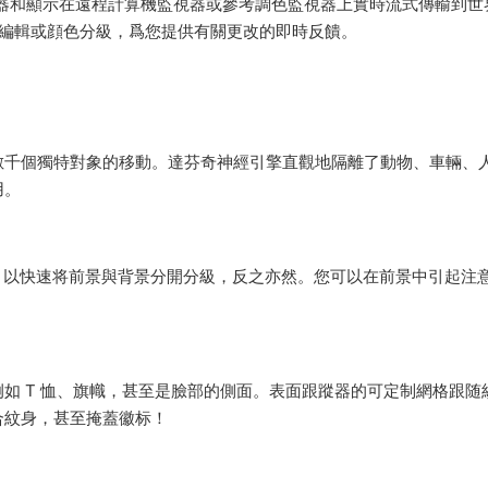
 Studio 查看器和顯示在遠程計算機監視器或參考調色監視器上實時流式傳輸到
遠程編輯或顔色分級，爲您提供有關更改的即時反饋。
數千個獨特對象的移動。達芬奇神經引擎直觀地隔離了動物、車輛、
用。
罩，以快速将前景與背景分開分級，反之亦然。您可以在前景中引起注
如 T 恤、旗幟，甚至是臉部的側面。表面跟蹤器的可定制網格跟随
合紋身，甚至掩蓋徽标！