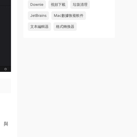
怎麽不能下載啊，不是白充值了嗎
Downie
視頻下載
垃圾清理
來源：
Adobe Premiere Pro 2026 v26.2.2 Mac
JetBrains
Mac數據恢複軟件
中文破解版 PR2026 強大視頻編輯軟件
文本編輯器
格式轉換器
u604731536624
• 2026-07-15
wahaha
來源：
Microsoft Office 2016 for Mac v15.39 VL
中文破解版
。 與