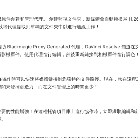
p 自動從攝影機原件創建和管理代理。 創建監視文件夾，新媒體會自動轉換爲 H.2
。 您可以将代理提取到單獨的文件夾中以進行離線工作！
gic Proxy Generated 代理，DaVinci Resolve 知道
攝影機原件。使用代理進行編輯，然後重新鏈接到相機原件進行調色
置管理，讓您在協作時可以快速将媒體鏈接到您獨特的文件路徑。現在，您在遠程
時間來發揮創造力，而在文件管理上的時間更少！
主要的性能增強！在遠程托管項目庫上進行協作時，立即獲取編輯和
策。