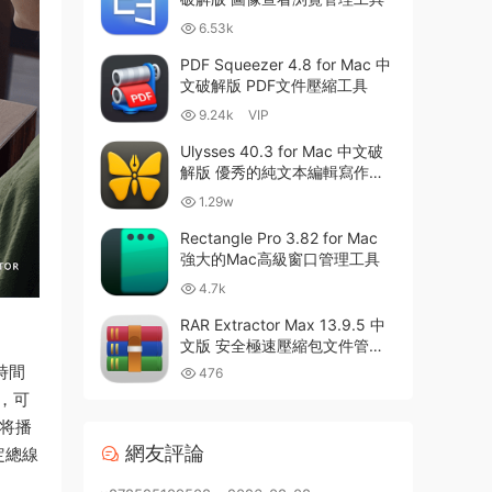
6.53k
PDF Squeezer 4.8 for Mac 中
文破解版 PDF文件壓縮工具
9.24k
VIP
Ulysses 40.3 for Mac 中文破
解版 優秀的純文本編輯寫作軟
件
1.29w
Rectangle Pro 3.82 for Mac
強大的Mac高級窗口管理工具
4.7k
RAR Extractor Max 13.9.5 中
文版 安全極速壓縮包文件管理
器
一時間
476
單，可
上将播
網友評論
固定總線