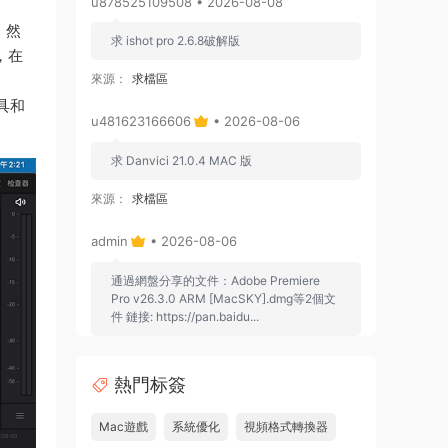
u878525109508 • 2026-08-08
件。然
求 ishot pro 2.6.8破解版
，在
來源：
求檔區
具和
u481623166606
• 2026-08-06
求 Danvici 21.0.4 MAC 版
來源：
求檔區
admin
• 2026-08-06
通過網盤分享的文件：Adobe Premiere
Pro v26.3.0 ARM [MacSKY].dmg等2個文
件 鏈接: https://pan.baidu...
來源：
Adobe Premiere Pro 2026 v26.2.2 Mac
中文破解版 PR2026 強大視頻編輯軟件
熱門标簽
u262113823826 • 2026-08-06
Mac遊戲
系統優化
視頻格式轉換器