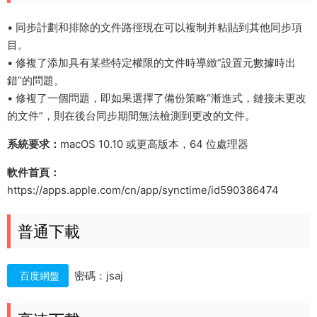
• 同步計劃和排除的文件路徑現在可以複制并粘貼到其他同步項
目。
• 修複了添加具有某些特定權限的文件時導緻“設置元數據時出
錯”的問題。
• 修複了一個問題，即如果選擇了備份策略“漸進式，鏈接未更改
的文件”，則在後台同步期間無法檢測到更改的文件。
系統要求：
macOS 10.10 或更高版本，64 位處理器
軟件首頁：
https://apps.apple.com/cn/app/synctime/id590386474
普通下載
密碼：jsaj
百度網盤