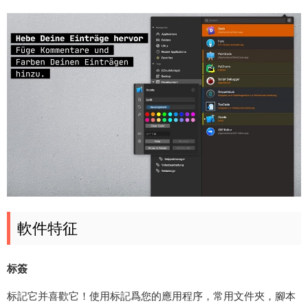
軟件特征
标簽
标記它并喜歡它！使用标記爲您的應用程序，常用文件夾，腳本