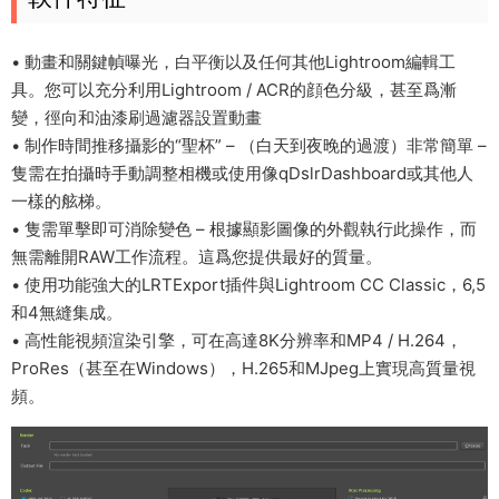
• 動畫和關鍵幀曝光，白平衡以及任何其他Lightroom編輯工
具。您可以充分利用Lightroom / ACR的顔色分級，甚至爲漸
變，徑向和油漆刷過濾器設置動畫
• 制作時間推移攝影的“聖杯” – （白天到夜晚的過渡）非常簡單 –
隻需在拍攝時手動調整相機或使用像qDslrDashboard或其他人
一樣的舷梯。
• 隻需單擊即可消除變色 – 根據顯影圖像的外觀執行此操作，而
無需離開RAW工作流程。這爲您提供最好的質量。
• 使用功能強大的LRTExport插件與Lightroom CC Classic，6,5
和4無縫集成。
• 高性能視頻渲染引擎，可在高達8K分辨率和MP4 / H.264，
ProRes（甚至在Windows），H.265和MJpeg上實現高質量視
頻。