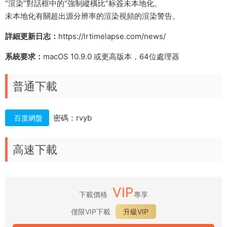
“渲染”對話框中的“強制縱橫比”标簽未本地化。
未本地化有關超出源分辨率的渲染視頻的渲染警告。
詳細更新日志：
https://lrtimelapse.com/news/
系統要求：
macOS 10.9.0 或更高版本，64位處理器
普通下載
密碼：rvyb
百度網盤
高速下載
VIP
下載價格
專享
僅限VIP下載
升級VIP