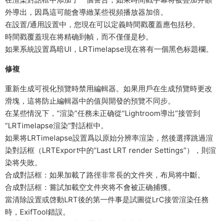
外導出，因爲這可能會導緻某些視頻播放器加倍。
在設置/通用設置中，您現在可以定義時間戳覆蓋應包括秒。
時間戳覆蓋現在将精确到幀，而不僅僅是秒。
如果系統設置爲暗UI，LRTimelapse現在将有一個黑色标題欄。
修複
重新生成可視化預覽時禁用編輯器。如果用戶在生成預覽時更改
滑塊，這将防止編輯器中的值與開發的預覽不同步。
在某些情況下，“渲染”任務未正确從“Lightroom導出”接管到
“LRTimelapse渲染”對話框中。
如果将LRTimelapse設置爲以原始分辨率渲染，然後選擇跳過渲
染對話框（LRTExport中的“Last LRT render Settings”），則渲
染将失敗。
合成對話框：如果加載了路徑非常長的文件夾，布局将中斷。
合成對話框：嘗試加載空文件夾将不會被正确捕獲。
當清除設置或啓動LRT後的第一件事是試圖從LrC接管渲染任務
時，ExifTool錯誤。