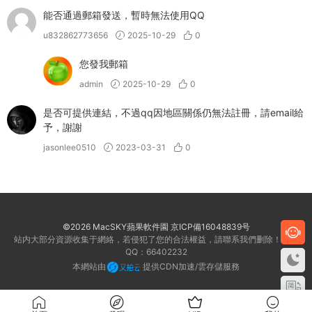
能否通過郵箱發送，暫時無法使用QQ
u832862773656
2025-10-29
0
您發我郵箱
admin
2025-10-29
0
是否可提供連結，不過qq因地區關係仍無法註冊，請email給
予，謝謝
jasonlee0510
2023-03-31
0
©2026 MacSKY蘋果軟件園
京ICP備16048839号
站内大部分資源收集于網絡，若侵犯了您的合法權益，請聯系我們删除！客服
QQ：66402232
本網站由
提供CDN加速/雲存儲服務