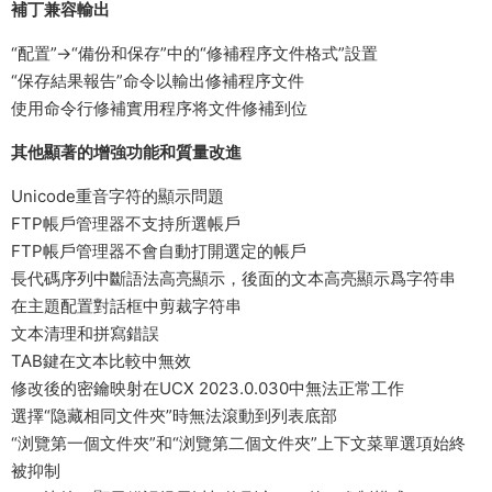
補丁兼容輸出
“配置”->“備份和保存”中的“修補程序文件格式”設置
“保存結果報告”命令以輸出修補程序文件
使用命令行修補實用程序将文件修補到位
其他顯著的增強功能和質量改進
Unicode重音字符的顯示問題
FTP帳戶管理器不支持所選帳戶
FTP帳戶管理器不會自動打開選定的帳戶
長代碼序列中斷語法高亮顯示，後面的文本高亮顯示爲字符串
在主題配置對話框中剪裁字符串
文本清理和拼寫錯誤
TAB鍵在文本比較中無效
修改後的密鑰映射在UCX 2023.0.030中無法正常工作
選擇“隐藏相同文件夾”時無法滾動到列表底部
“浏覽第一個文件夾”和“浏覽第二個文件夾”上下文菜單選項始終
被抑制