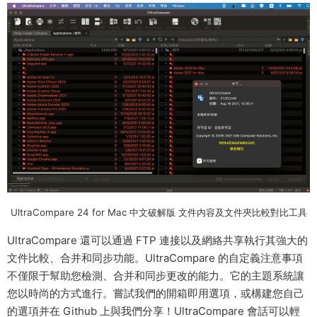
UltraCompare 24 for Mac 中文破解版 文件内容及文件夾比較對比工具
UltraCompare 還可以通過 FTP 連接以及網絡共享執行其強大的
文件比較、合并和同步功能。UltraCompare 的自定義注意事項
不僅限于幫助您檢測、合并和同步更改的能力。它的主題系統讓
您以時尚的方式進行。嘗試我們的開箱即用選項，或構建您自己
的選項并在 Github 上與我們分享！UltraCompare 會話可以輕