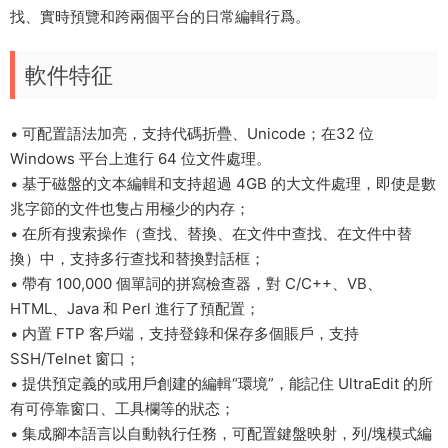
找、實時預覽和跨兩個平台的日常編輯行爲。
軟件特征
• 可配置語法加亮，支持代碼折疊、Unicode；在32 位
Windows 平台上進行 64 位文件處理。
• 基于磁盤的文本編輯和支持超過 4GB 的大文件處理，即使是數
兆字節的文件也隻占用極少的内存；
• 在所有搜索操作（查找、替換、在文件中查找、在文件中替
換）中，支持多行查找和替換對話框；
• 帶有 100,000 個單詞的拼寫檢查器，對 C/C++、VB、
HTML、Java 和 Perl 進行了預配置；
• 内置 FTP 客戶端，支持登錄和保存多個賬戶，支持
SSH/Telnet 窗口；
• 提供預定義的或用戶創建的編輯“環境”，能記住 UltraEdit 的所
有可停靠窗口、工具欄等的狀态；
• 集成腳本語言以自動執行任務，可配置鍵盤映射，列/塊模式編