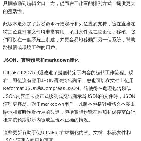
具欄移動到編輯窗口上方，從而在工作區的排列方式上提供更大
的靈活性。
此版本還添加了對從命令行指定行和列位置的支持，這在直接在
特定位置打開文件時非常有用。項目文件現在也更便于移植。它
們可以在一個系統上創建，并更容易地移動到另一個系統，幫助
跨機器或環境工作的用戶。
JSON、實時預覽和markdown優化
UltraEdit 2025.0還改進了幾個特定于内容的編輯工作流程。現
在，即使沒有應用JSON語法突出顯示，您也可以在文件上使用
Reformat JSON和Compress JSON。這使得在處理包含類似
JSON内容但未被正式檢測或突出顯示爲JSON的文件時，JSON
清理更容易。對于markdown用戶，此版本包括對粗體文本突出
顯示和實時預覽行爲的改進，包括實時預覽在添加和保存空白行
後未按預期顯示内容或呈現不正确的情況。
這些更新有助于使UltraEdit在結構化内容、文檔、标記文件和
JSON清理方面更加可靠。