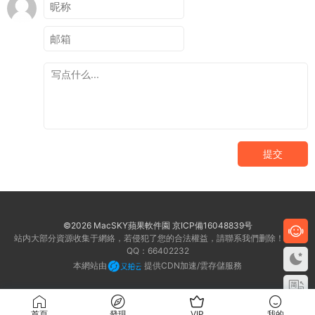
提交
©2026 MacSKY蘋果軟件園
京ICP備16048839号
站内大部分資源收集于網絡，若侵犯了您的合法權益，請聯系我們删除！客服
QQ：66402232
本網站由
提供CDN加速/雲存儲服務
首頁
發現
VIP
我的