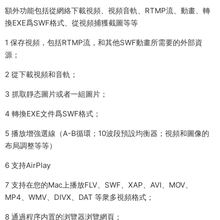
額外功能包括從網絡下載視頻、視頻音軌、RTMP流、動畫、轉
換EXE爲SWF格式、從視頻捕獲截圖等等
1 保存視頻，包括RTMP流，和其他SWF動畫所需要的外部資
源；
2 從下載視頻和音軌；
3 抓取靜态圖片或者一組圖片；
4 轉換EXE文件爲SWF格式；
5 播放增強選線（A-B循環；10波段預設均衡器；視頻和圖像的
布局調整等等）
6 支持AirPlay
7 支持在您的Mac上播放FLV、SWF、XAP、AVI、MOV、
MP4、WMV、DIVX、DAT 等衆多視頻格式；
8 通過程序内置的浏覽器浏覽網頁；