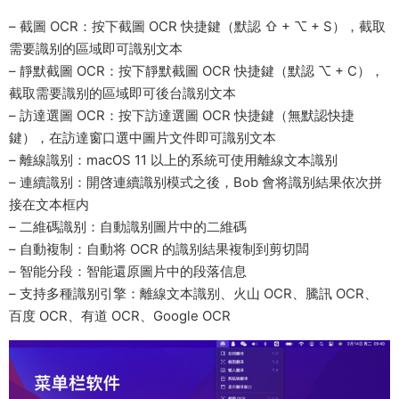
– 截圖 OCR：按下截圖 OCR 快捷鍵（默認 ⇧ + ⌥ + S），截取
需要識别的區域即可識别文本
– 靜默截圖 OCR：按下靜默截圖 OCR 快捷鍵（默認 ⌥ + C），
截取需要識别的區域即可後台識别文本
– 訪達選圖 OCR：按下訪達選圖 OCR 快捷鍵（無默認快捷
鍵），在訪達窗口選中圖片文件即可識别文本
– 離線識别：macOS 11 以上的系統可使用離線文本識别
– 連續識别：開啓連續識别模式之後，Bob 會将識别結果依次拼
接在文本框内
– 二維碼識别：自動識别圖片中的二維碼
– 自動複制：自動将 OCR 的識别結果複制到剪切闆
– 智能分段：智能還原圖片中的段落信息
– 支持多種識别引擎：離線文本識别、火山 OCR、騰訊 OCR、
百度 OCR、有道 OCR、Google OCR