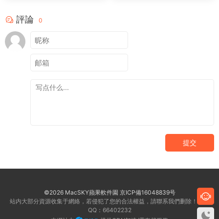
評論
0
提交
©2026 MacSKY蘋果軟件園
京ICP備16048839号
站内大部分資源收集于網絡，若侵犯了您的合法權益，請聯系我們删除！客服
QQ：66402232