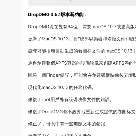
DropDMG 3.5.1版本新功能：
DropDMG現在隻有64位，需要macOS 10.7或更高
更新了MacOS 10.13手冊“硬盤驅動器和恢複文件
處理可能損壞自動生成的卷圖标文件的macOS 10.1
通過創建整個APFS容器的設備映像來創建APFS卷的
圍繞一個Finder錯誤，可能會在創建磁盤映像後弄壞
現代化macOS 10.13的任務代碼。
修複了root用戶擁有設備映像文件的錯誤。
修複了DropDMG會不必要地重新生成提供的卷圖标
修正了手冊頁中有一些無關文本的錯誤。
更新了中文，法文和德文本地化。