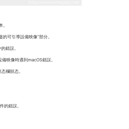
版本。
和磁盤的可引導設備映像”部分。
3中的錯誤。
設備映像時遇到macOS錯誤。
狀态欄狀态。
文件的錯誤。