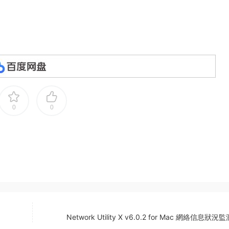
0
0
Network Utility X v6.0.2 for Mac 網絡信息狀