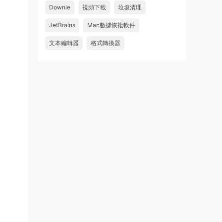
Downie
視頻下載
垃圾清理
來源：
求檔區
JetBrains
Mac數據恢複軟件
u481623166606
• 2026-08-06
文本編輯器
格式轉換器
求 Danvici 21.0.4 MAC 版
來源：
求檔區