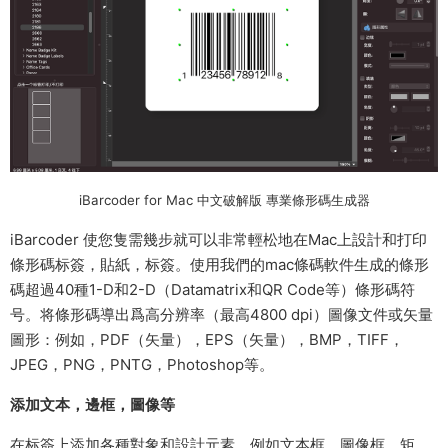
iBarcoder for Mac 中文破解版 專業條形碼生成器
iBarcoder 使您隻需幾步就可以非常輕松地在Mac上設計和打印
條形碼标簽，貼紙，标簽。使用我們的mac條碼軟件生成的條形
碼超過40種1-D和2-D（Datamatrix和QR Code等）條形碼符
号。将條形碼導出爲高分辨率（最高4800 dpi）圖像文件或矢量
圖形：例如，PDF（矢量），EPS（矢量），BMP，TIFF，
JPEG，PNG，PNTG，Photoshop等。
添加文本，邊框，圖像等
在标簽上添加各種對象和設計元素，例如文本框，圖像框，矩