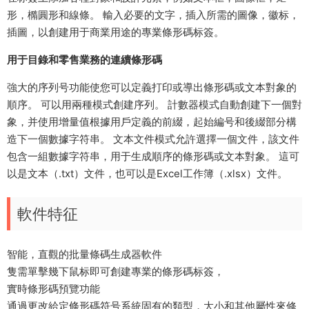
形，橢圓形和線條。 輸入必要的文字，插入所需的圖像，徽标，
插圖，以創建用于商業用途的專業條形碼标簽。
用于目錄和零售業務的連續條形碼
強大的序列号功能使您可以定義打印或導出條形碼或文本對象的
順序。 可以用兩種模式創建序列。 計數器模式自動創建下一個對
象，并使用增量值根據用戶定義的前綴，起始編号和後綴部分構
造下一個數據字符串。 文本文件模式允許選擇一個文件，該文件
包含一組數據字符串，用于生成順序的條形碼或文本對象。 這可
以是文本（.txt）文件，也可以是Excel工作簿（.xlsx）文件。
軟件特征
智能，直觀的批量條碼生成器軟件
隻需單擊幾下鼠标即可創建專業的條形碼标簽，
實時條形碼預覽功能
通過更改給定條形碼符号系統固有的類型，大小和其他屬性來修