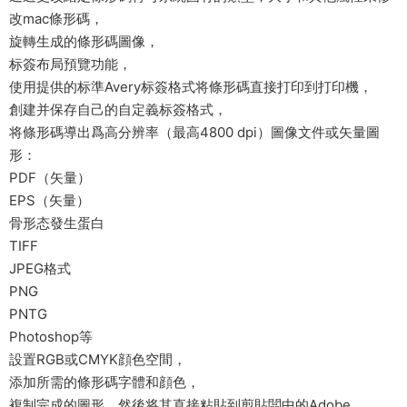
改mac條形碼，
旋轉生成的條形碼圖像，
标簽布局預覽功能，
使用提供的标準Avery标簽格式将條形碼直接打印到打印機，
創建并保存自己的自定義标簽格式，
将條形碼導出爲高分辨率（最高4800 dpi）圖像文件或矢量圖
形：
PDF（矢量）
EPS（矢量）
骨形态發生蛋白
TIFF
JPEG格式
PNG
PNTG
Photoshop等
設置RGB或CMYK顔色空間，
添加所需的條形碼字體和顔色，
複制完成的圖形，然後将其直接粘貼到剪貼闆中的Adobe