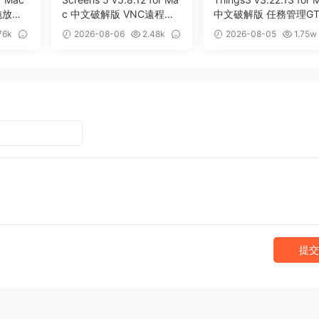
拖放暫
c 中文破解版 VNC遠程桌
中文破解版 任務管理GT
面客戶端應用程序
效率工具
76k
2026-08-06
2.48k
2026-08-05
1.75w
0
13
提交