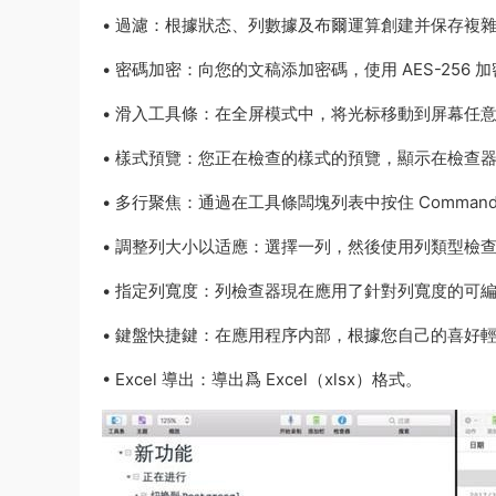
• 過濾：根據狀态、列數據及布爾運算創建并保存複
• 密碼加密：向您的文稿添加密碼，使用 AES-256 
• 滑入工具條：在全屏模式中，将光标移動到屏幕任
• 樣式預覽：您正在檢查的樣式的預覽，顯示在檢查
• 多行聚焦：通過在工具條闆塊列表中按住 Comma
• 調整列大小以适應：選擇一列，然後使用列類型檢
• 指定列寬度：列檢查器現在應用了針對列寬度的可
• 鍵盤快捷鍵：在應用程序内部，根據您自己的喜好
• Excel 導出：導出爲 Excel（xlsx）格式。