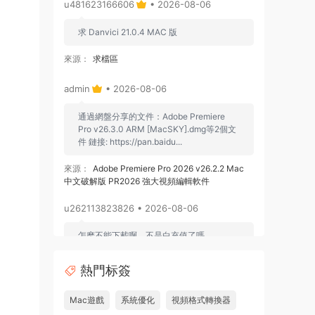
u481623166606
• 2026-08-06
求 Danvici 21.0.4 MAC 版
來源：
求檔區
admin
• 2026-08-06
通過網盤分享的文件：Adobe Premiere
Pro v26.3.0 ARM [MacSKY].dmg等2個文
件 鏈接: https://pan.baidu...
來源：
Adobe Premiere Pro 2026 v26.2.2 Mac
中文破解版 PR2026 強大視頻編輯軟件
u262113823826 • 2026-08-06
怎麽不能下載啊，不是白充值了嗎
來源：
Adobe Premiere Pro 2026 v26.2.2 Mac
熱門标簽
中文破解版 PR2026 強大視頻編輯軟件
Mac遊戲
系統優化
視頻格式轉換器
u604731536624
• 2026-07-15