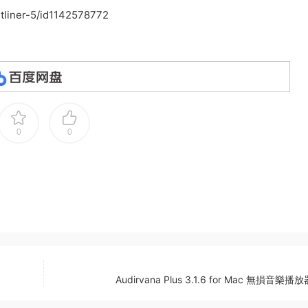
utliner-5/id1142578772
0
0
Audirvana Plus 3.1.6 for Mac 無損音樂