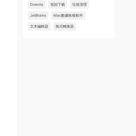
Downie
視頻下載
垃圾清理
wahaha
JetBrains
Mac數據恢複軟件
來源：
Microsoft Office 2016 for Mac v15.39 VL
中文破解版
文本編輯器
格式轉換器
u179212223945 • 2026-07-08
求spark desktop 破解版
來源：
求檔區