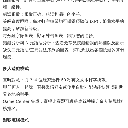
和一緻性。
錯誤跟蹤：跟蹤正确、錯誤和漏打的字符。
等級進度跟蹤：每次打字練習均可獲得經驗值 (XP)，随着水平的
提高，解鎖新等級。
每分鍾字數圖表：顯示練習圖表，跟蹤您的進步。
錯鍵分析與 N 元語法分析：查看最常見按鍵錯誤的熱圖以及顯示
缺失二元語法/三元語法序列的圖表，幫助您找出各個按鍵的薄弱
環節。
多人遊戲模式
實時對戰：與 2-4 位玩家進行 60 秒英文文本打字挑戰。
與任何人一起玩：直接邀請好友或使用自動匹配功能快速找到世
界各地的對手。
Game Center 集成：赢得比賽即可獲得成就并提升多人遊戲排行
榜排名。
對戰電腦模式