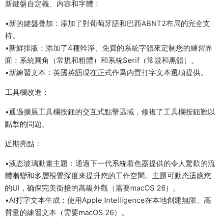
新鍵盤自定義、内容和字體：
•新的鍵盤疊加：添加了對葡萄牙語和巴西ABNT2布局的完全支
持。
•新鮮排版：添加了4種幹淨、免費的系統字體來定制您的練習界
面：系統圓角（常規和粗體）和系統Serif（常規和黑體）。
•新練習文本：英國英語現在正式作爲内置打字文本選項提供。
工具欄改進：
•通過擴展工具欄按鈕的交互式點擊區域，修複了工具欄按鈕難以
點擊的問題。
近期亮點：
•液态玻璃動畫主題：通過下一代系統着色器提供的令人驚歎的流
體漸變和多層視覺深度來提升您的工作空間。主題可動态适應您
的UI，确保完美銜接的高級外觀（需要macOS 26）。
•AI打字文本生成：使用Apple Intelligence在本地創建無限、高
質量的練習文本（需要macOS 26）。