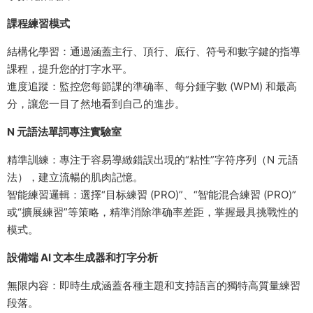
課程練習模式
結構化學習：通過涵蓋主行、頂行、底行、符号和數字鍵的指導
課程，提升您的打字水平。
進度追蹤：監控您每節課的準确率、每分鍾字數 (WPM) 和最高
分，讓您一目了然地看到自己的進步。
N 元語法單詞專注實驗室
精準訓練：專注于容易導緻錯誤出現的“粘性”字符序列（N 元語
法），建立流暢的肌肉記憶。
智能練習邏輯：選擇“目标練習 (PRO)”、“智能混合練習 (PRO)”
或“擴展練習”等策略，精準消除準确率差距，掌握最具挑戰性的
模式。
設備端 AI 文本生成器和打字分析
無限内容：即時生成涵蓋各種主題和支持語言的獨特高質量練習
段落。