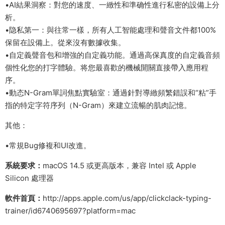
•AI結果洞察：對您的速度、一緻性和準确性進行私密的設備上分
析。
•隐私第一：與往常一樣，所有人工智能處理和聲音文件都100%
保留在設備上。從來沒有數據收集。
•自定義聲音包和增強的自定義功能。通過高保真度的自定義音頻
個性化您的打字體驗。将您最喜歡的機械開關直接帶入應用程
序。
•動态N-Gram單詞焦點實驗室：通過針對導緻頻繁錯誤和“粘”手
指的特定字符序列（N-Gram）來建立流暢的肌肉記憶。
其他：
•常規Bug修複和UI改進。
系統要求：
macOS 14.5 或更高版本，兼容 Intel 或 Apple
Silicon 處理器
軟件首頁：
http://apps.apple.com/us/app/clickclack-typing-
trainer/id6740695697?platform=mac