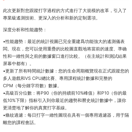
此次更新對您跟蹤打字過程的方式進行了大規模的改革，引入了
專業級遙測技術、更深入的分析和新的定制選項。
深度分析和性能趨勢：
•性能趨勢：最近的統計視圖已完全重建爲功能強大的遙測儀表
闆。現在，您可以使用重疊的比較圖直觀地将當前的速度、準确
性和一緻性與之前的數據窗口進行比較。（在主統計和測試結果
屏幕中都有）。
•更新了所有時間統計數據：您的生命周期概覽現在正式跟蹤您的
多人遊戲和VS CPU總比賽、專用課程統計數據和完整的
CPM（每分鍾字符數）數據。
•高級百分位數：将P90（你的持續前10%峰值）和P10（你的最
低10%下限）指标引入到你最近的趨勢和曆史統計數據中，讓你
更清楚地了解你的真實打字基線。
•條紋過濾：每日打字一緻性圖現在具有一個專用過濾器，用于隔
離您的課程會話。