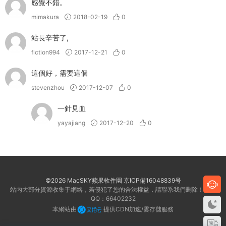
感覺不錯。
mimakura
2018-02-19
0
站長辛苦了,
fiction994
2017-12-21
0
這個好，需要這個
stevenzhou
2017-12-07
0
一針見血
yayajiang
2017-12-20
0
©2026 MacSKY蘋果軟件園
京ICP備16048839号
站内大部分資源收集于網絡，若侵犯了您的合法權益，請聯系我們删除！客服
QQ：66402232
本網站由
提供CDN加速/雲存儲服務