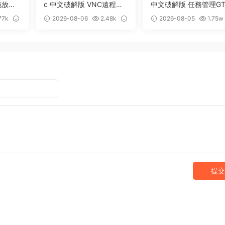
拖放暫
c 中文破解版 VNC遠程桌
中文破解版 任務管理GT
面客戶端應用程序
效率工具
77k
2026-08-06
2.48k
2026-08-05
1.75w
0
13
提交