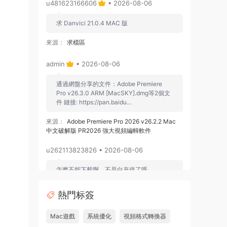
u481623166606
• 2026-08-06
求 Danvici 21.0.4 MAC 版
來源：
求檔區
admin
• 2026-08-06
通過網盤分享的文件：Adobe Premiere
Pro v26.3.0 ARM [MacSKY].dmg等2個文
件 鏈接: https://pan.baidu...
來源：
Adobe Premiere Pro 2026 v26.2.2 Mac
中文破解版 PR2026 強大視頻編輯軟件
u262113823826 • 2026-08-06
怎麽不能下載啊，不是白充值了嗎
來源：
Adobe Premiere Pro 2026 v26.2.2 Mac
熱門标簽
中文破解版 PR2026 強大視頻編輯軟件
Mac遊戲
系統優化
視頻格式轉換器
u604731536624
• 2026-07-15