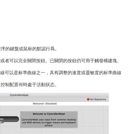
e驅動程序的鍵盤或鼠标的默認行爲。
，或者可以完全關閉按鈕。已關閉的按鈕仍可用于觸發構建塊。
曲線可以是标準曲線之一，具有調整的速度或靈敏度的标準曲線
塊來控制配置何時處于活動狀态。