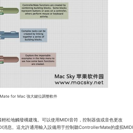
lerMate for Mac 強大鍵位調整軟件
樣輕松地觸發構建塊。可以使用MIDI音符，控制器值或音色更改
MIDI消息。這允許通用輸入設備用于控制聽ControllerMate的虛拟MID