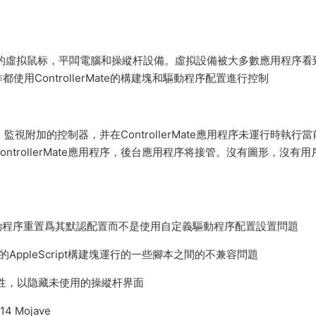
Mate編程控制的虛拟鼠标，平闆電腦和操縱杆設備。虛拟設備被大多數應用程序
ControllerMate的構建塊和驅動程序配置進行控制
序，監視附加的控制器，并在ControllerMate應用程序未運行時執行
trollerMate應用程序，後台應用程序将接管。沒有圖形，沒有用
設備的驅動程序重置爲其默認配置而不是使用自定義驅動程序配置設置問題
erMate的AppleScript構建塊運行的一些腳本之間的不兼容問題
r的兼容性，以隐藏未使用的操縱杆界面
.14 Mojave