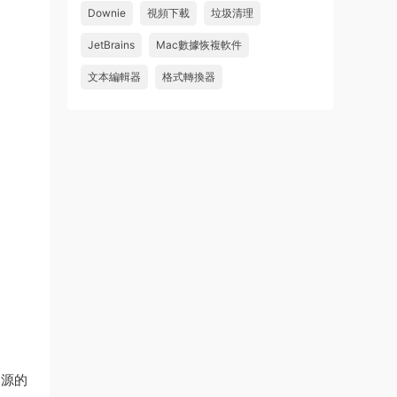
Downie
視頻下載
垃圾清理
wahaha
JetBrains
Mac數據恢複軟件
來源：
Microsoft Office 2016 for Mac v15.39 VL
中文破解版
文本編輯器
格式轉換器
u179212223945 • 2026-07-08
求spark desktop 破解版
來源：
求檔區
I源的